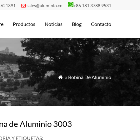
5621391
sales@aluminio.cn
+86 181 3788 9531

re
Productos
Noticias
Blog
Contacto
»
Bobina De Aluminio

na de Aluminio 3003
RÍA Y ETIQUETAS: