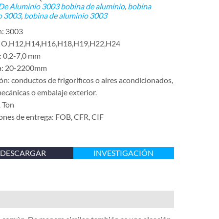
De Aluminio
3003 bobina de aluminio
,
bobina
o 3003
,
bobina de aluminio 3003
n: 3003
: O,H12,H14,H16,H18,H19,H22,H24
: 0,2-7,0 mm
a: 20-2200mm
ón: conductos de frigoríficos o aires acondicionados,
ecánicas o embalaje exterior.
 Ton
ones de entrega: FOB, CFR, CIF
DESCARGAR
INVESTIGACIÓN