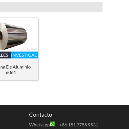
LLES
INVESTIGACIÓN
ina De Aluminio
6061
Contacto
Whatsapp
：+86 181 3788 9531