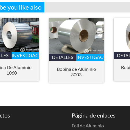
e you like also
LLES
INVESTIGACIÓN
DETA
DETALLES
INVESTIGACIÓN
ina De Aluminio
Bob
Bobina de Aluminio
1060
3003
ctos
Página de enlaces
Foil de Aluminio