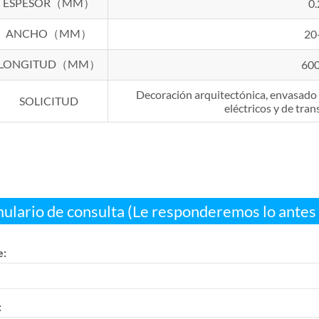
ESPESOR（MM）
0.
ANCHO（MM）
20
LONGITUD（MM）
60
Decoración arquitectónica, envasado 
SOLICITUD
eléctricos y de tra
ulario de consulta (Le responderemos lo antes 
:
: