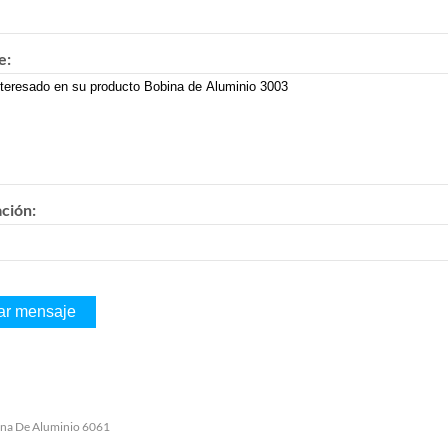
e:
ación:
na De Aluminio 6061