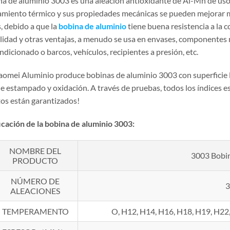
na de aluminio 3003 es una aleación antioxidante de Al-Mn de uso
tamiento térmico y sus propiedades mecánicas se pueden mejorar m
 debido a que la
bobina de aluminio
tiene buena resistencia a la 
lidad y otras ventajas, a menudo se usa en envases, componentes m
ndicionado o barcos, vehículos, recipientes a presión, etc.
aomei Aluminio produce bobinas de aluminio 3003 con superficie li
e estampado y oxidación. A través de pruebas, todos los índices es
os están garantizados!
icación de la bobina de aluminio 3003:
NOMBRE DEL
3003 Bobin
PRODUCTO
NÚMERO DE
ALEACIONES
TEMPERAMENTO
O, H12, H14, H16, H18, H19, H22