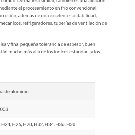
 común. De manera similar, también es una aleación
ediante el procesamiento en frío convencional.
corrosión, además de una excelente soldabilidad,
ecánicos, refrigeradores, tuberías de ventilación de
sa y fina, pequeña tolerancia de espesor, buen
tán mucho más allá de los índices estándar, ¡y los
a de aluminio
3003
, H24, H26, H28, H32, H34, H36, H38