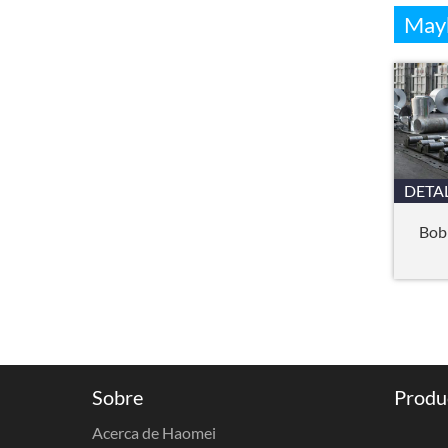
Mayb
DETA
Bob
Sobre
Produ
Acerca de Haomei