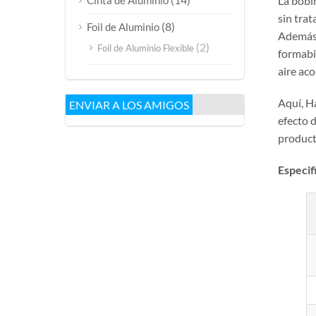
Cinta de Aluminio
La bobi
sin tra
(8)
Foil de Aluminio
Además,
(2)
Foil de Aluminio Flexible
formabi
aire aco
Aquí, H
ENVIAR A LOS AMIGOS
efecto d
product
Especif