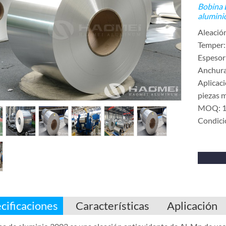
Bobina 
alumini
Aleació
Temper
Espesor
Anchur
Aplicaci
piezas m
MOQ: 1
Condici
cificaciones
Características
Aplicación