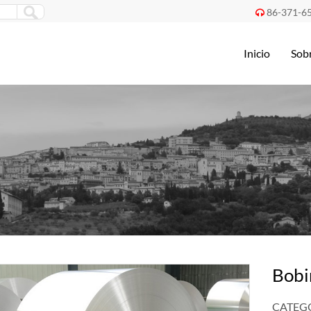
86-371-6

Inicio
Sob
Bobi
CATEGO