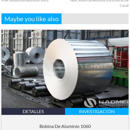
Prev:
Bobina de Aluminio 3003
Next:
Rollo De Aluminio Para Letras De
Canal
Maybe you like also
DETALLES
INVESTIGACIÓN
Bobina De Aluminio 1060