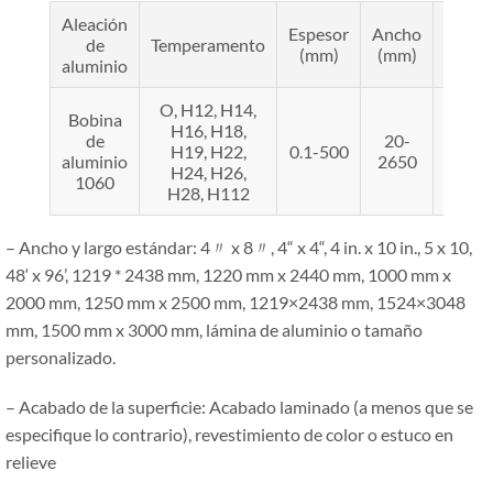
Aleación
Espesor
Ancho
Longi
de
Temperamento
(mm)
(mm)
(mm
aluminio
O, H12, H14,
Bobina
H16, H18,
de
20-
500
H19, H22,
0.1-500
aluminio
2650
160
H24, H26,
1060
H28, H112
– Ancho y largo estándar: 4〃 x 8〃, 4“ x 4“, 4 in. x 10 in., 5 x 10,
48‘ x 96’, 1219 * 2438 mm, 1220 mm x 2440 mm, 1000 mm x
2000 mm, 1250 mm x 2500 mm, 1219×2438 mm, 1524×3048
mm, 1500 mm x 3000 mm, lámina de aluminio o tamaño
personalizado.
– Acabado de la superficie: Acabado laminado (a menos que se
especifique lo contrario), revestimiento de color o estuco en
relieve