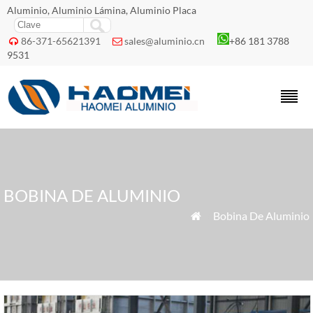
Aluminio, Aluminio Lámina, Aluminio Placa
86-371-65621391
sales@aluminio.cn
+86 181 3788


9531
BOBINA DE ALUMINIO
»
Bobina De Aluminio
