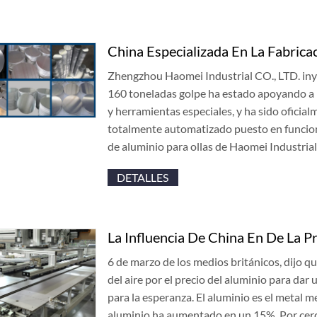
China Especializada En La Fabrica
Zhengzhou Haomei Industrial CO., LTD. inye
160 toneladas golpe ha estado apoyando a 
y herramientas especiales, y ha sido oficia
totalmente automatizado puesto en funcion
de aluminio para ollas de Haomei Industria
DETALLES
La Influencia De China En De La P
6 de marzo de los medios británicos, dijo q
del aire por el precio del aluminio para dar
para la esperanza. El aluminio es el metal m
aluminio ha aumentado en un 15%. Por cer