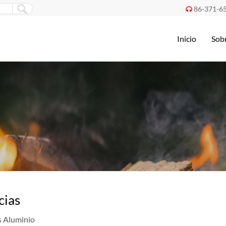
86-371-6

Inicio
Sob
cias
s Aluminio