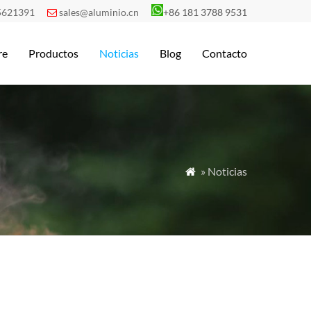
5621391
sales@aluminio.cn
+86 181 3788 9531

re
Productos
Noticias
Blog
Contacto
» Noticias
