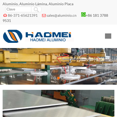
Aluminio, Aluminio Lámina, Aluminio Placa
86-371-65621391
sales@aluminio.cn
+86 181 3788


9531