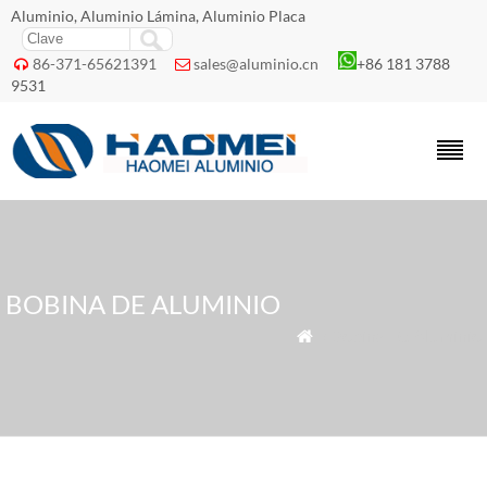
Aluminio, Aluminio Lámina, Aluminio Placa
86-371-65621391
sales@aluminio.cn
+86 181 3788


9531
BOBINA DE ALUMINIO
» Bobina De Aluminio
