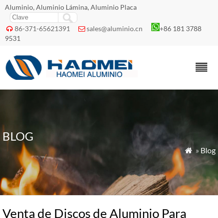
Aluminio, Aluminio Lámina, Aluminio Placa
86-371-65621391
sales@aluminio.cn
+86 181 3788


9531
BLOG
»
Blog

Venta de Discos de Aluminio Para