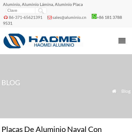
Aluminio, Aluminio Lámina, Aluminio Placa
86-371-65621391
sales@aluminio.cn
+86 181 3788


9531
BLOG
»
Blog

Placas De Aluminio Naval Con