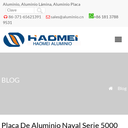
Aluminio, Aluminio Lámina, Aluminio Placa
86-371-65621391
sales@aluminio.cn
+86 181 3788


9531
BLOG
»
Blog

Placa De Aluminio Naval Serie 5000