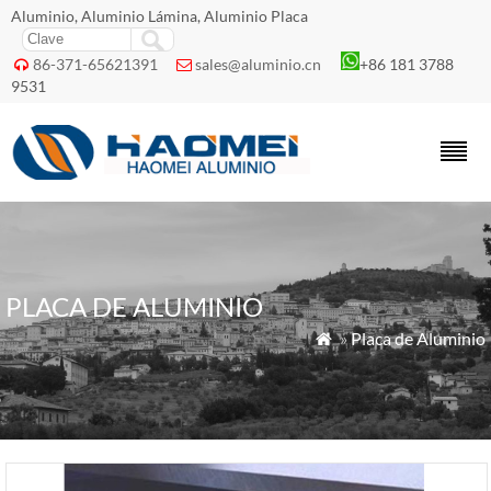
Aluminio, Aluminio Lámina, Aluminio Placa
86-371-65621391
sales@aluminio.cn
+86 181 3788


9531
PLACA DE ALUMINIO
»
Placa de Aluminio
