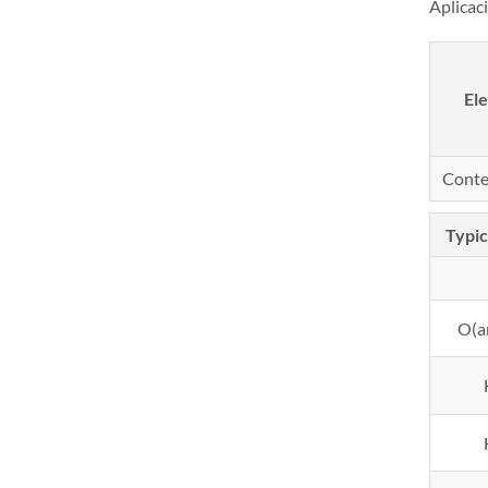
Aplicac
El
Cont
Typic
O(a