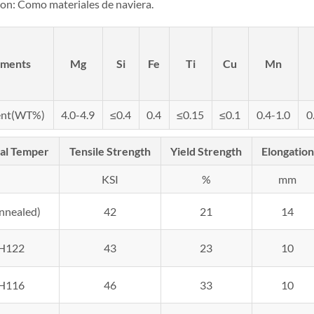
ion: Como materiales de naviera.
ements
Mg
Si
Fe
Ti
Cu
Mn
ent(WT%)
4.0-4.9
≤0.4
0.4
≤0.15
≤0.1
0.4-1.0
0
al Temper
Tensile Strength
Yield Strength
Elongation
KSI
%
mm
nnealed)
42
21
14
H122
43
23
10
H116
46
33
10