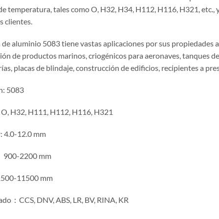
de temperatura, tales como O, H32, H34, H112, H116, H321, etc., y
 clientes.
a de aluminio 5083 tiene vastas aplicaciones por sus propiedades 
ción de productos marinos, criogénicos para aeronaves, tanques de
ías, placas de blindaje, construcción de edificios, recipientes a pres
n: 5083
 O, H32, H111, H112, H116, H321
: 4.0-12.0 mm
：900-2200 mm
 1500-11500 mm
cado：CCS, DNV, ABS, LR, BV, RINA, KR