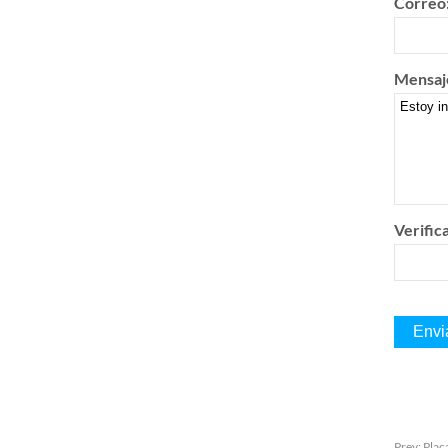
Correo
Mensaj
Verific
Prev:
Plac