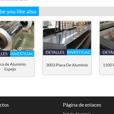
e you like also
DETALLES
INVESTIGACIÓN
DETA
LLES
INVESTIGACIÓN
aca de Aluminio
3003 Placa De Aluminio
1100 
Espejo
ctos
Página de enlaces
Foil de Aluminio