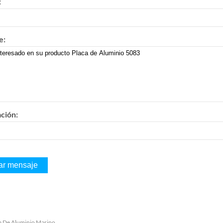
:
e:
ación:
a De Aluminio Marino