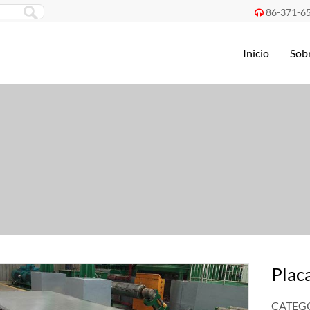
86-371-6

Inicio
Sob
Plac
CATEGO