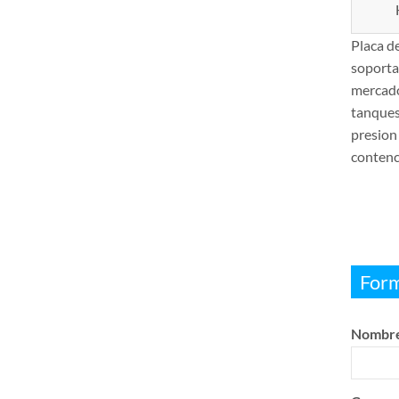
Placa d
soporta
mercado
tanques 
presion 
contenci
Form
Nombre