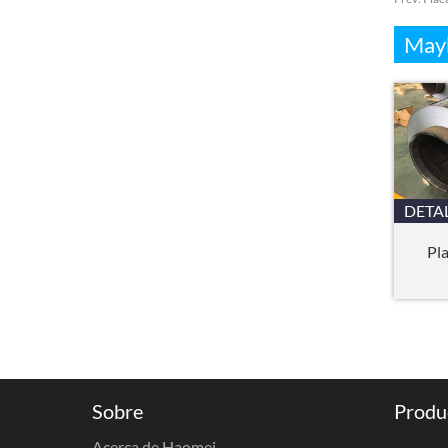
Mayb
DETA
Pl
Sobre
Produ
Acerca de Haomei