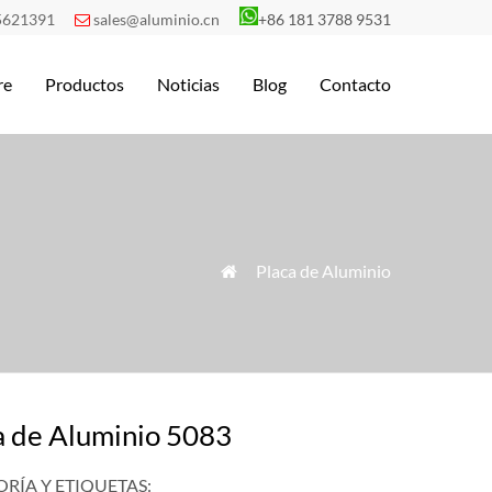
5621391
sales@aluminio.cn
+86 181 3788 9531

re
Productos
Noticias
Blog
Contacto
»
Placa de Aluminio

a de Aluminio 5083
RÍA Y ETIQUETAS: