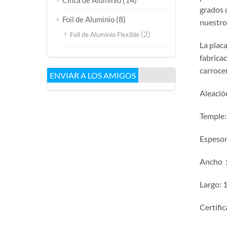
Cinta de Aluminio
grados 
(8)
Foil de Aluminio
nuestros
(2)
Foil de Aluminio Flexible
La plac
fabrica
carrocer
ENVIAR A LOS AMIGOS
Aleació
Temple:
Espesor
Ancho
Largo:
Certifi