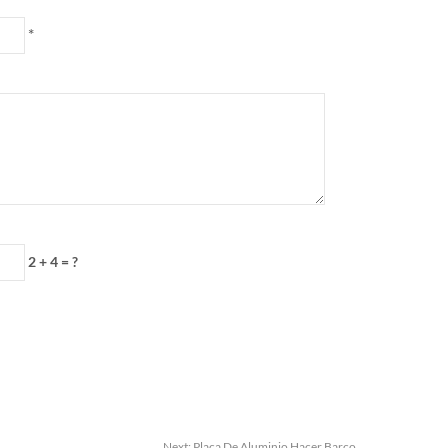
*
2 + 4 = ?
Next:
Placa De Aluminio Hacer Barco