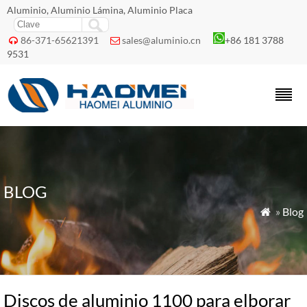
Aluminio, Aluminio Lámina, Aluminio Placa
86-371-65621391
sales@aluminio.cn
+86 181 3788


9531
BLOG
»
Blog

Discos de aluminio 1100 para elborar