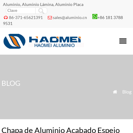
Aluminio, Aluminio Lámina, Aluminio Placa
86-371-65621391
sales@aluminio.cn
+86 181 3788


9531
BLOG
»
Blog

Chapa de Aluminio Acabado Espejo