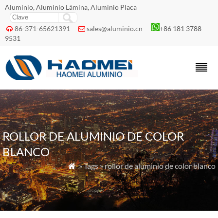
Aluminio, Aluminio Lámina, Aluminio Placa
86-371-65621391
sales@aluminio.cn
+86 181 3788


9531
ROLLOR DE ALUMINIO DE COLOR
BLANCO
» Tags » rollor de aluminio de color blanco
