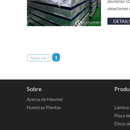
aluminio 50
aleaciones 
DETAIL
1
Página 1 de 1
Sobre
Produ
Acerca de Haomei
Nuestras Plantas
Lámina 
Placa d
Disco d