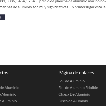
83, 5086, 5454, 5754 El precio de plancha de aluminio marino no es 
marinas de aluminio son muy significativas. En primer lugar está
S
ctos
Página de enlaces
Foil de Aluminio
de Aluminio
Foil de Aluminio Felxible
e Aluminio
Chapa De Aluminio
e Aluminio
Disco de Aluminio