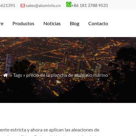
5621391
sales@aluminio.cn
+86 181 3788 9531

re
Productos
Noticias
Blog
Contacto
» Tags » precio de la plancha de aluminio marino

ente estricta y ahora se aplican las aleaciones de