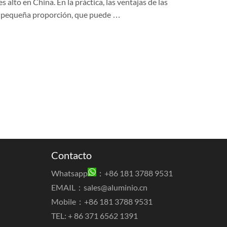
alto en China. En la práctica, las ventajas de las
 la pequeña proporción, que puede …
Contacto
Whatsapp
：+86 181 3788 9531
EMAIL：
sales@aluminio.cn
Mobile：+86 181 3788 9531
TEL: + 86 371 6562 1391