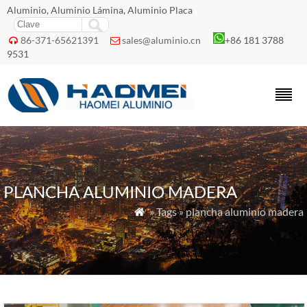
Aluminio, Aluminio Lámina, Aluminio Placa
86-371-65621391
sales@aluminio.cn
+86 181 3788


9531
PLANCHA ALUMINIO MADERA
» Tags » plancha aluminio madera
