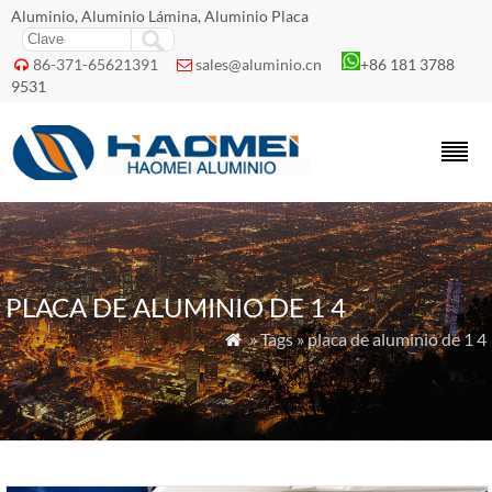
Aluminio, Aluminio Lámina, Aluminio Placa
86-371-65621391
sales@aluminio.cn
+86 181 3788


9531
PLACA DE ALUMINIO DE 1 4
» Tags » placa de aluminio de 1 4
