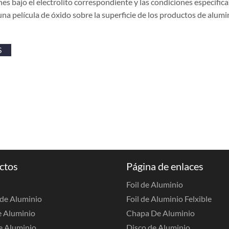
nes bajo el electrolito correspondiente y las condiciones específica
na película de óxido sobre la superficie de los productos de alum
S
ctos
Página de enlaces
Foil de Aluminio
de Aluminio
Foil de Aluminio Felxible
e Aluminio
Chapa De Aluminio
e Aluminio
Disco de Aluminio