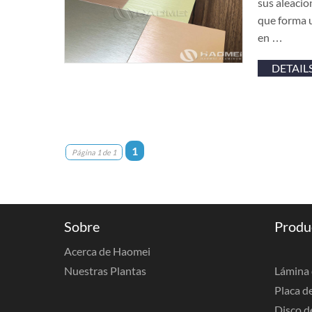
sus aleacio
que forma u
en …
DETAIL
1
Página 1 de 1
Sobre
Produ
Acerca de Haomei
Nuestras Plantas
Lámina 
Placa d
Disco d