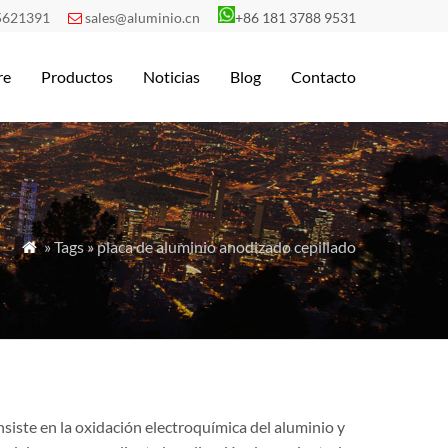
5621391
sales@aluminio.cn
+86 181 3788 9531

re
Productos
Noticias
Blog
Contacto
» Tags » placa de aluminio anodizado cepillado

iste en la oxidación electroquímica del aluminio y