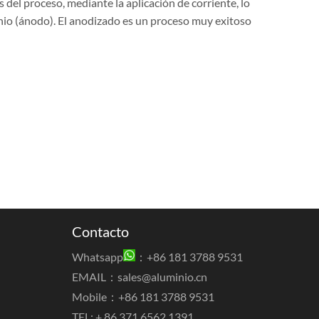
s del proceso, mediante la aplicación de corriente, lo
inio (ánodo). El anodizado es un proceso muy exitoso
Contacto
Whatsapp
：+86 181 3788 9531
EMAIL：
sales@aluminio.cn
Mobile：+86 181 3788 9531
TEL: + 86 371 6562 1391