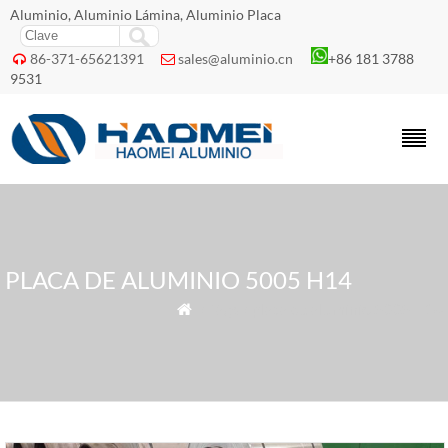
Aluminio, Aluminio Lámina, Aluminio Placa
86-371-65621391
sales@aluminio.cn
+86 181 3788


9531
PLACA DE ALUMINIO 5005 H14
» Tags » placa de aluminio 5005 H14
