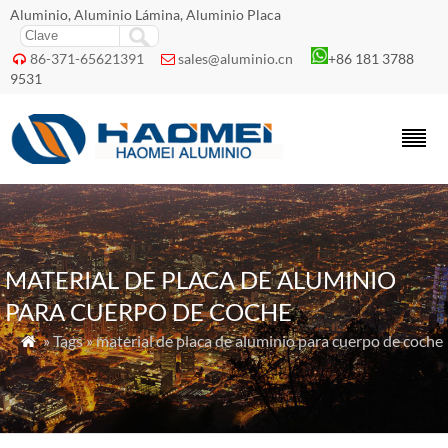
Aluminio, Aluminio Lámina, Aluminio Placa
86-371-65621391
sales@aluminio.cn
+86 181 3788


9531
MATERIAL DE PLACA DE ALUMINIO
PARA CUERPO DE COCHE
» Tags » material de placa de aluminio para cuerpo de coche
