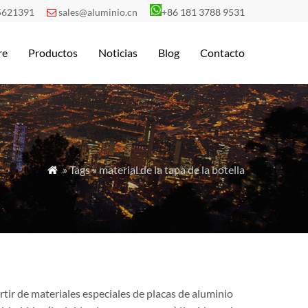
5621391
sales@aluminio.cn
+86 181 3788 9531

re
Productos
Noticias
Blog
Contacto
» Tags » material de la tapa de la botella

rtir de materiales especiales de placas de aluminio