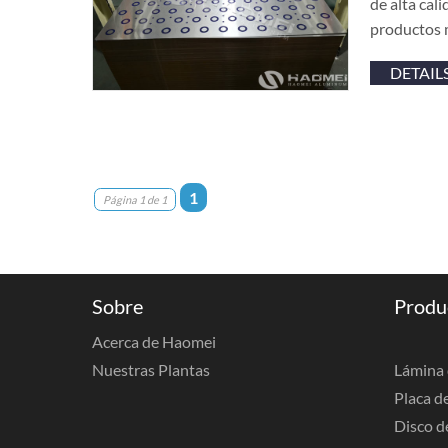
de alta cal
productos m
DETAIL
1
Página 1 de 1
Sobre
Produ
Acerca de Haomei
Nuestras Plantas
Lámina 
Placa d
Disco d