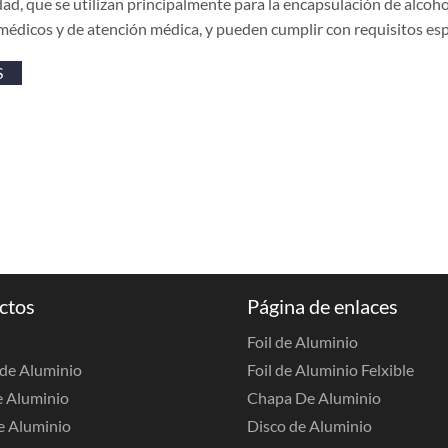
idad, que se utilizan principalmente para la encapsulación de alcohol
édicos y de atención médica, y pueden cumplir con requisitos esp
S
ctos
Página de enlaces
Foil de Aluminio
de Aluminio
Foil de Aluminio Felxible
e Aluminio
Chapa De Aluminio
e Aluminio
Disco de Aluminio