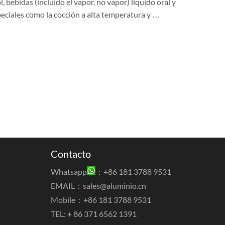
, bebidas (incluido el vapor, no vapor) líquido oral y
eciales como la cocción a alta temperatura y …
Contacto
Whatsapp
：+86 181 3788 9531
EMAIL：
sales@aluminio.cn
Mobile：+86 181 3788 9531
TEL: + 86 371 6562 1391