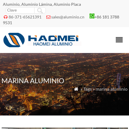
Aluminio, Aluminio Lámina, Aluminio Placa
86-371-65621391
sales@aluminio.cn
+86 181 3788


9531
MARINA ALUMINIO
» Tags » marina aluminio
