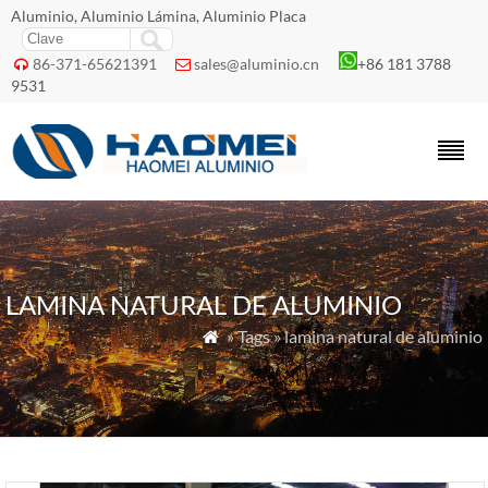
Aluminio, Aluminio Lámina, Aluminio Placa
86-371-65621391
sales@aluminio.cn
+86 181 3788


9531
LAMINA NATURAL DE ALUMINIO
» Tags » lamina natural de aluminio
