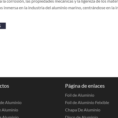
 a la corrosión, las propiedades mecánicas y la ligereza de los m
os inmersa en la industria del aluminio marino, centrándose en la i
S
ctos
Página de enlaces
Foil de Aluminio
de Aluminio
Foil de Aluminio Felxible
e Aluminio
Chapa De Aluminio
e Aluminio
Disco de Aluminio