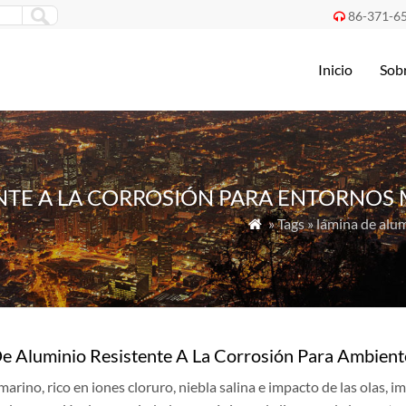
86-371-6

Inicio
Sob
ENTE A LA CORROSIÓN PARA ENTORNOS
» Tags » lámina de alu

e Aluminio Resistente A La Corrosión Para Ambien
marino, rico en iones cloruro, niebla salina e impacto de las olas,