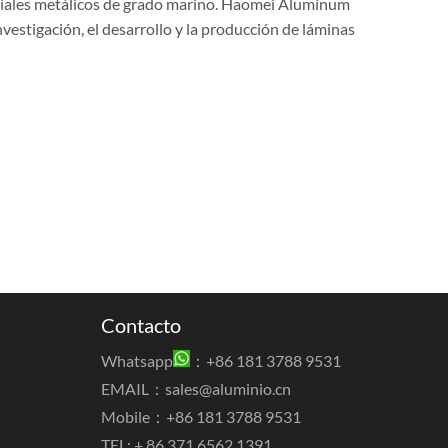
ateriales metálicos de grado marino. Haomei Aluminum
nvestigación, el desarrollo y la producción de láminas
Contacto
Whatsapp
：+86 181 3788 9531
EMAIL：
sales@aluminio.cn
Mobile：+86 181 3788 9531
TEL: + 86 371 6562 1391