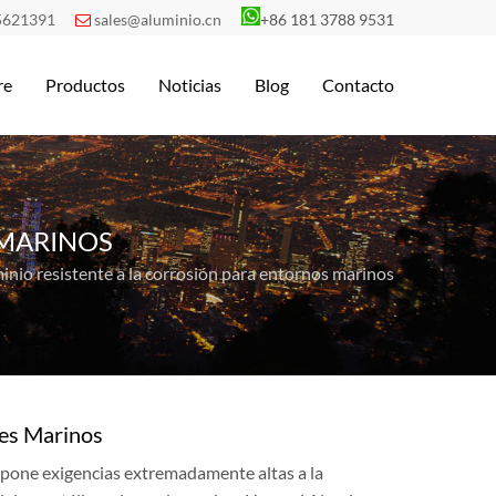
5621391
sales@aluminio.cn
+86 181 3788 9531

re
Productos
Noticias
Blog
Contacto
 MARINOS
minio resistente a la corrosión para entornos marinos
tes Marinos
 impone exigencias extremadamente altas a la