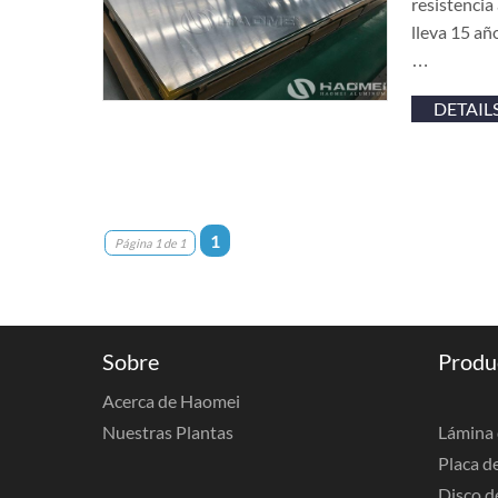
resistencia
lleva 15 añ
…
DETAIL
1
Página 1 de 1
Sobre
Produ
Acerca de Haomei
Nuestras Plantas
Lámina 
Placa d
Disco d