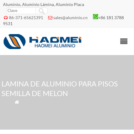
Aluminio, Aluminio Lámina, Aluminio Placa
86-371-65621391
sales@aluminio.cn
+86 181 3788


9531
LAMINA DE ALUMINIO PARA PISOS
SEMILLA DE MELON
» Tags » lamina de aluminio para pisos semilla de melon
