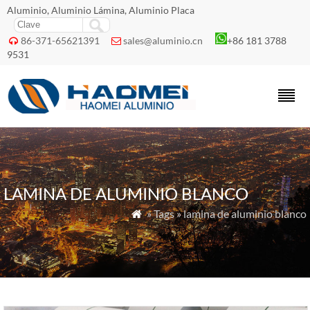
Aluminio, Aluminio Lámina, Aluminio Placa
86-371-65621391
sales@aluminio.cn
+86 181 3788


9531
LAMINA DE ALUMINIO BLANCO
» Tags » lamina de aluminio blanco
