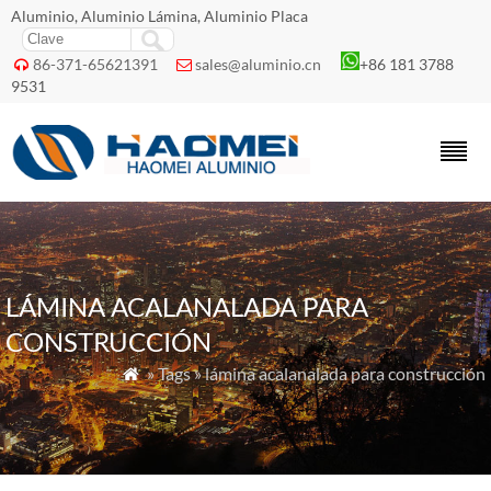
Aluminio, Aluminio Lámina, Aluminio Placa
86-371-65621391
sales@aluminio.cn
+86 181 3788


9531
LÁMINA ACALANALADA PARA
CONSTRUCCIÓN
» Tags » lámina acalanalada para construcción
