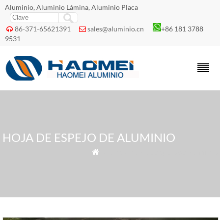
Aluminio, Aluminio Lámina, Aluminio Placa
86-371-65621391
sales@aluminio.cn
+86 181 3788


9531
HOJA DE ESPEJO DE ALUMINIO
» Tags » hoja de espejo de aluminio
