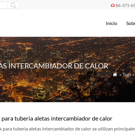
86-371-6

Inicio
Sob
TAS INTERCAMBIADOR DE CALOR
» Tags »

 para tuberia aletas intercambiador de calor
ck para tuberia aletas intercambiador de calor se utilizan principalm