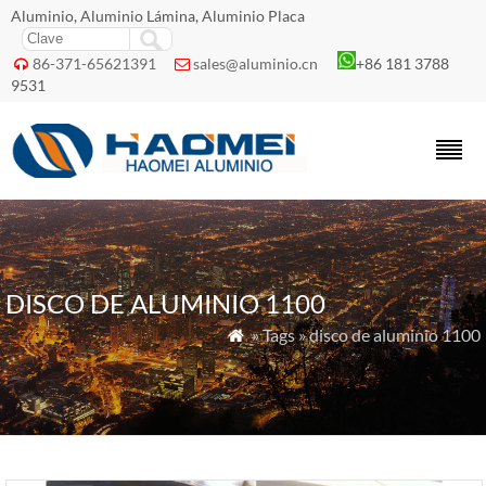
Aluminio, Aluminio Lámina, Aluminio Placa
86-371-65621391
sales@aluminio.cn
+86 181 3788


9531
DISCO DE ALUMINIO 1100
» Tags » disco de aluminio 1100
