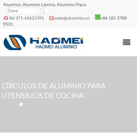
Aluminio, Aluminio Lámina, Aluminio Placa
86-371-65621391
sales@aluminio.cn
+86 181 3788


9531
CÍRCULOS DE ALUMINIO PARA
UTENSILIOS DE COCINA
» Tags » círculos de aluminio para utensilios de cocina
