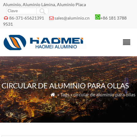
Aluminio, Aluminio Lámina, Aluminio Placa
86-371-65621391
sales@aluminio.cn
+86 181 3788


9531
CIRCULAR DE ALUMINIO PARA OLLAS
» Tags » circular de aluminio para ollas
