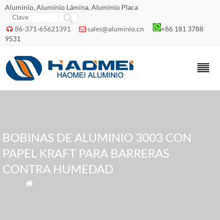
Aluminio, Aluminio Lámina, Aluminio Placa
86-371-65621391
sales@aluminio.cn
+86 181 3788


9531
BOBINAS DE ALUMINIO 3003 CON
PAPEL KRAFT PARA BARRERAS
CONTRA HUMEDAD
» Tags » bobinas de aluminio 3003 con papel kraft para

barreras contra humedad