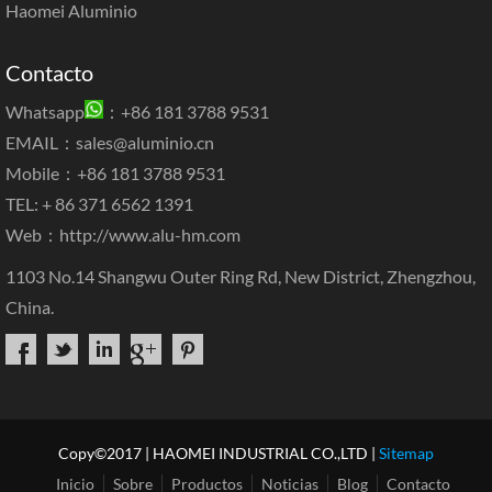
Haomei Aluminio
Contacto
Whatsapp
：+86 181 3788 9531
EMAIL：
sales@aluminio.cn
Mobile：+86 181 3788 9531
TEL: + 86 371 6562 1391
Web：
http://www.alu-hm.com
1103 No.14 Shangwu Outer Ring Rd, New District, Zhengzhou,
China.
Copy©2017 | HAOMEI INDUSTRIAL CO.,LTD |
Sitemap
Inicio
Sobre
Productos
Noticias
Blog
Contacto