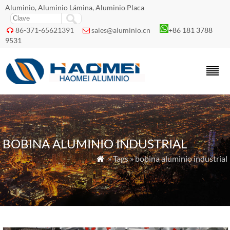
Aluminio, Aluminio Lámina, Aluminio Placa
86-371-65621391
sales@aluminio.cn
+86 181 3788


9531
BOBINA ALUMINIO INDUSTRIAL
» Tags » bobina aluminio industrial
