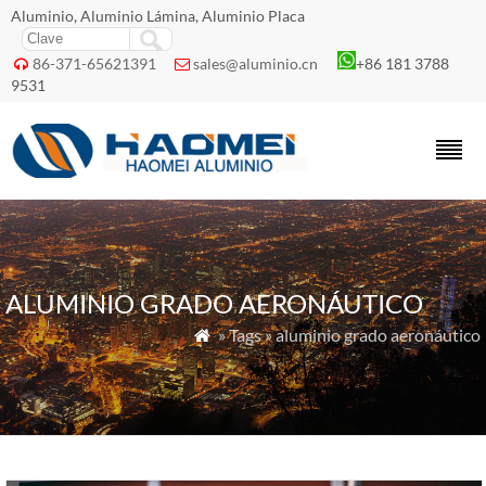
Aluminio, Aluminio Lámina, Aluminio Placa
86-371-65621391
sales@aluminio.cn
+86 181 3788


9531
ALUMINIO GRADO AERONÁUTICO
» Tags » aluminio grado aeronáutico
