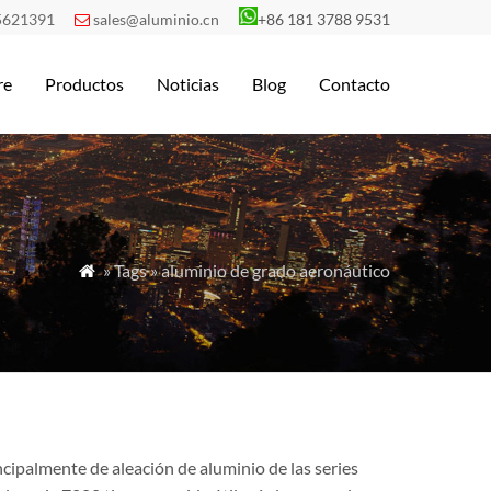
5621391
sales@aluminio.cn
+86 181 3788 9531

re
Productos
Noticias
Blog
Contacto
» Tags » aluminio de grado aeronáutico

cipalmente de aleación de aluminio de las series