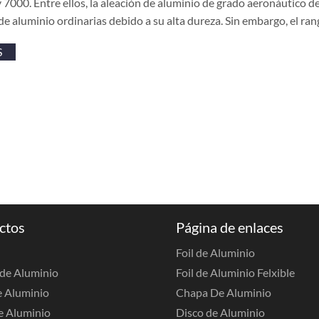
 7000. Entre ellos, la aleación de aluminio de grado aeronáutico de 
de aluminio ordinarias debido a su alta dureza. Sin embargo, el ra
S
ctos
Página de enlaces
Foil de Aluminio
de Aluminio
Foil de Aluminio Felxible
e Aluminio
Chapa De Aluminio
e Aluminio
Disco de Aluminio