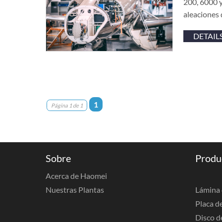
200, 6000 y
aleaciones 
DETAIL
1
Página 1 de 1
Sobre
Produ
Acerca de Haomei
Nuestras Plantas
Lámina 
Placa d
Disco d