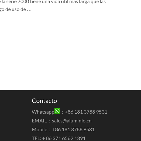
la serie 7000 tiene una vida útil más larga que las
ngo de uso de …
Contacto
Whatsapp
：+86 181 3788 9531
EMAIL：
sales@aluminio.cn
Mobile：+86 181 3788 9531
TEL: + 86 371 6562 1391