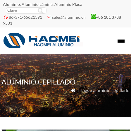
Aluminio, Aluminio Lámina, Aluminio Placa
86-371-65621391
sales@aluminio.cn
+86 181 3788


9531
ALUMINIO CEPILLADO
» Tags » aluminio cepillado
