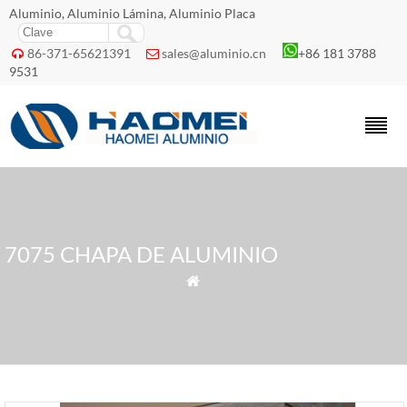
Aluminio, Aluminio Lámina, Aluminio Placa
86-371-65621391
sales@aluminio.cn
+86 181 3788


9531
7075 CHAPA DE ALUMINIO
» Tags » 7075 chapa de aluminio
