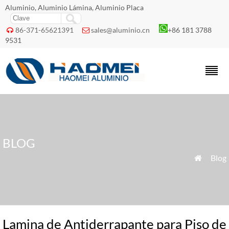
Aluminio, Aluminio Lámina, Aluminio Placa
86-371-65621391
sales@aluminio.cn
+86 181 3788


9531
BLOG
»
Blog

Lamina de Antiderrapante para Piso de