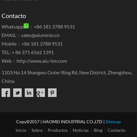
Contacto
Whatsapp
：+86 181 3788 9531
EMAIL：
sales@aluminio.cn
Mobile：+86 181 3788 9531
TEL: + 86 371 6562 1391
Web：
http://www.alu-hm.com
1103 No.14 Shangwu Outer Ring Rd, New District, Zhengzhou,
China.
Copy©2017 | HAOMEI INDUSTRIAL CO.,LTD |
Sitemap
Inicio
Sobre
Productos
Noticias
Blog
Contacto