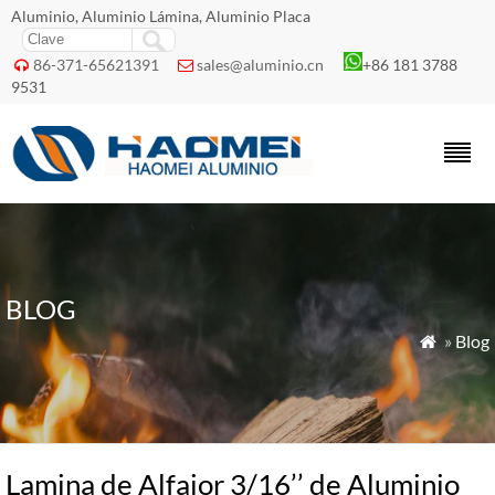
Aluminio, Aluminio Lámina, Aluminio Placa
86-371-65621391
sales@aluminio.cn
+86 181 3788


9531
BLOG
»
Blog

Lamina de Alfajor 3/16’’ de Aluminio