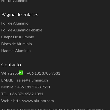
Foil de Aluminio
Página de enlaces
Foil de Aluminio
Foil de Aluminio Felxible
Chapa De Aluminio
Disco de Aluminio
Haomei Aluminio
Contacto
Whatsapp
：+86 181 3788 9531
EMAIL：
sales@aluminio.cn
Mobile：+86 181 3788 9531
TEL: + 86 371 6562 1391
Web：
http://www.alu-hm.com
1103 No.14 Shangwu Outer Ring Rd, New District, Zhengzhou,