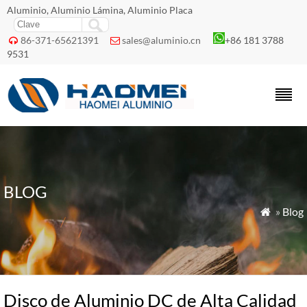
Aluminio, Aluminio Lámina, Aluminio Placa
86-371-65621391
sales@aluminio.cn
+86 181 3788


9531
BLOG
»
Blog

Disco de Aluminio DC de Alta Calidad