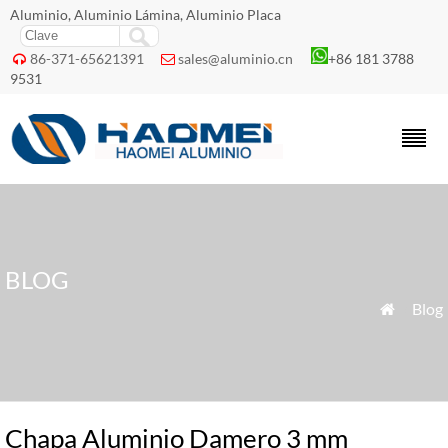
Aluminio, Aluminio Lámina, Aluminio Placa
86-371-65621391
sales@aluminio.cn
+86 181 3788


9531
BLOG
»
Blog

Chapa Aluminio Damero 3 mm