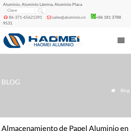
Aluminio, Aluminio Lámina, Aluminio Placa
86-371-65621391
sales@aluminio.cn
+86 181 3788


9531
BLOG
»
Blog

Almacenamiento de Papel Aluminio en