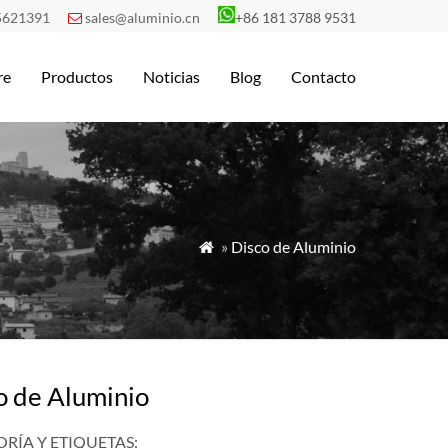
5621391
sales@aluminio.cn
+86 181 3788 9531

re
Productos
Noticias
Blog
Contacto
»
Disco de Aluminio

o de Aluminio
RÍA Y ETIQUETAS: