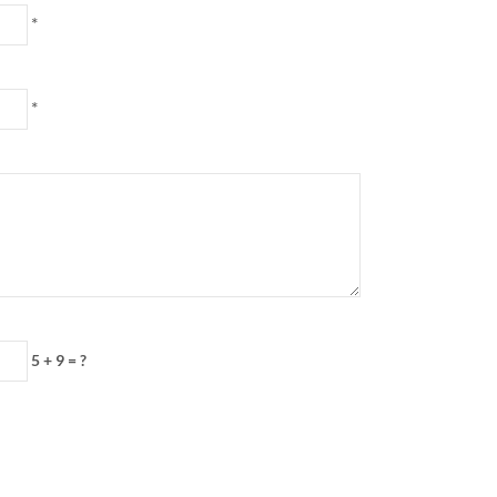
*
*
5 + 9 = ?