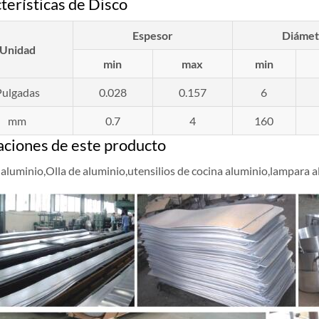
terísticas de Disco
Espesor
Diámet
Unidad
min
max
min
Pulgadas
0.028
0.157
6
mm
0.7
4
160
aciones de este producto
e aluminio,Olla de aluminio,utensilios de cocina aluminio,lampara