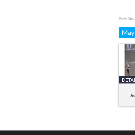
Prev:
Disc
Mayb
DETA
Dis