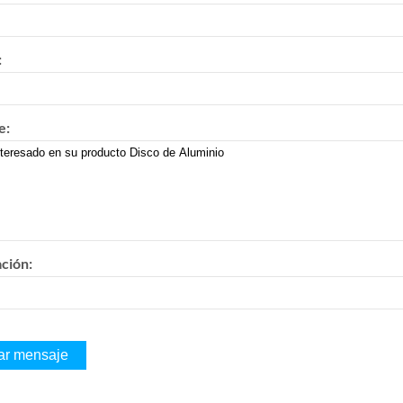
:
e:
ación: