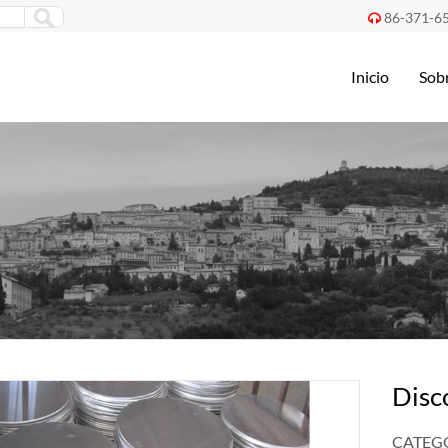
86-371-6

Inicio
Sob
Disc
CATEGO