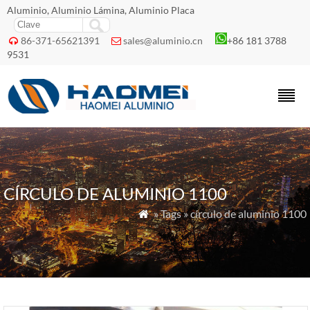
Aluminio, Aluminio Lámina, Aluminio Placa
86-371-65621391
sales@aluminio.cn
+86 181 3788


9531
CÍRCULO DE ALUMINIO 1100
» Tags » círculo de aluminio 1100
