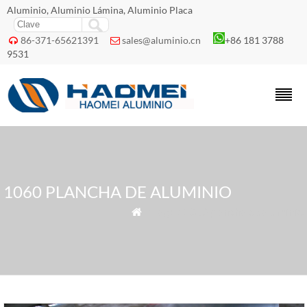
Aluminio, Aluminio Lámina, Aluminio Placa
86-371-65621391
sales@aluminio.cn
+86 181 3788


9531
1060 PLANCHA DE ALUMINIO
» Tags » 1060 plancha de aluminio
